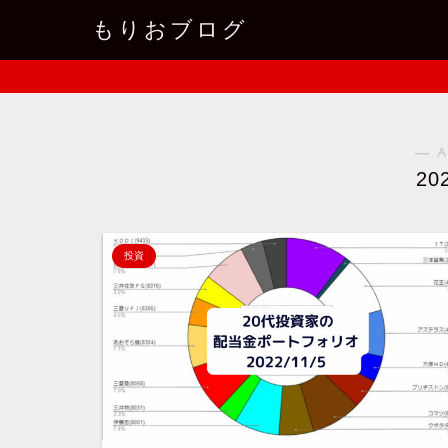
もりおブログ
― A
20
投資