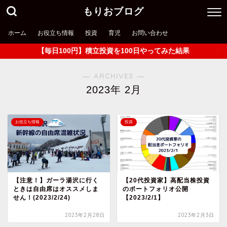
もりおブログ
ホーム
お役立ち情報
投資
育児
お問い合わせ
【毎日100円】積立投資を100日やってみた結果
― ARCHIVES ―
2023年 2月
お役立ち情報
投資
【注意！】ガーラ湯沢に行く
【20代投資家】高配当株投資
ときは自由席はオススメしま
のポートフォリオ公開
せん！(2023/2/24)
【2023/2/1】
2023年2月28日
2023年2月3日