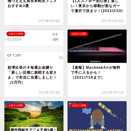
俺つえええ異世界転生アニメ
【1人スノボー初心者】楽し
おすすめ3選
い！東京から移動が楽なガー
ラ湯沢で決まり！(2022/2/10)
2021年6月18日
2022年2月14日
お役立ち情報
お役立ち情報
前澤社長の＃毎週お金贈り
【速報】MacbookAirが無料
「新しい目標に挑戦する皆さ
で手に入るかも！
ま」で本当に当選しました！
（2021/7/18まで）
（5万円）
2021年7月13日
2021年7月11日
お役立ち情報
お役立ち情報