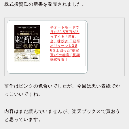
株式投資氏の新書を発売されました。
半オートモードで
月に23.5万円が入
ってくる「超配
当」株投資 日経平
均リターンを3.8
6％上回った“割安
買い”の極意 [ 長期
株式投資 ]
前作はピンクの色合いでしたが、今回は黒い表紙でか
っこいいですね。
内容はまだ読んでいませんが、楽天ブックスで買おう
と思っています。