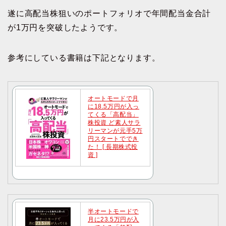
遂に高配当株狙いのポートフォリオで年間配当金合計
が1万円を突破したようです。
参考にしている書籍は下記となります。
オートモードで月
に18.5万円が入っ
てくる「高配当」
株投資 ど素人サラ
リーマンが元手5万
円スタートででき
た！ [ 長期株式投
資 ]
半オートモードで
月に23.5万円が入