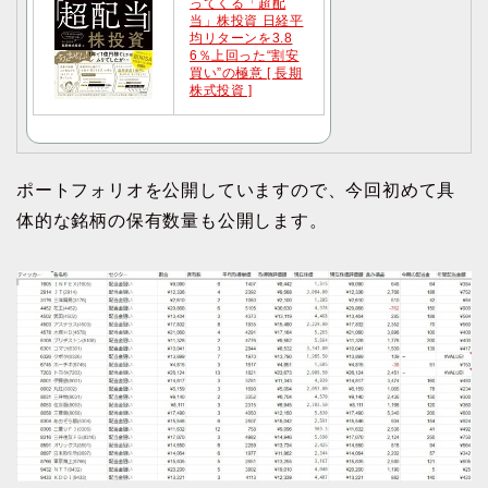
ってくる「超配
当」株投資 日経平
均リターンを3.8
6％上回った“割安
買い”の極意 [ 長期
株式投資 ]
ポートフォリオを公開していますので、今回初めて具
体的な銘柄の保有数量も公開します。