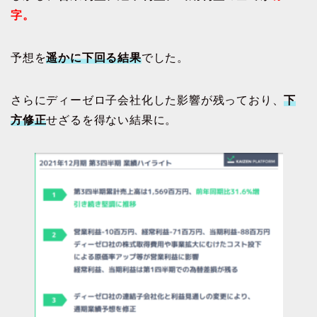
字。
予想を
遥かに下回る結果
でした。
さらにディーゼロ子会社化した影響が残っており、
下
方修正
せざるを得ない結果に。